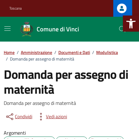
Vai ai contenuti
Vai al footer
Toscana
Apri la b
Comune di Vinci
Home
/
Amministrazione
/
Documenti e Dati
/
Modulistica
/
Domanda per assegno di maternità
Domanda per assegno di
.
maternità
Dettagli del documento
.
Domanda per assegno di maternità
Condividi
Vedi azioni
Argomenti