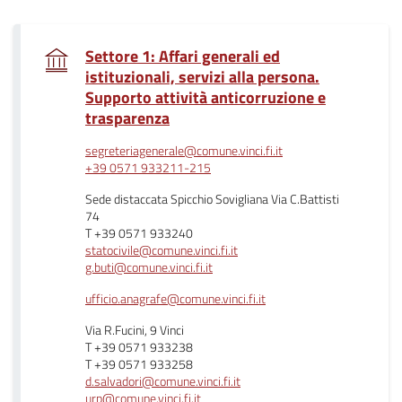
Settore 1: Affari generali ed
istituzionali, servizi alla persona.
Supporto attività anticorruzione e
.
trasparenza
segreteriagenerale@comune.vinci.fi.it
+39 0571 933211-215
Sede distaccata Spicchio Sovigliana Via C.Battisti
74
T +39 0571 933240
statocivile@comune.vinci.fi.it
g.buti@comune.vinci.fi.it
ufficio.anagrafe@comune.vinci.fi.it
Via R.Fucini, 9 Vinci
T +39 0571 933238
T +39 0571 933258
d.salvadori@comune.vinci.fi.it
urp@comune.vinci.fi.it