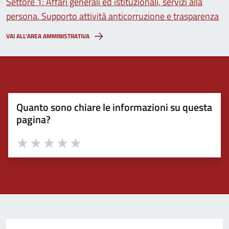
Settore 1: Affari generali ed istituzionali, servizi alla
persona. Supporto attività anticorruzione e trasparenza
VAI ALL’AREA AMMINISTRATIVA
Quanto sono chiare le informazioni su questa
pagina?
Valuta 1 stelle su 5
Valuta 2 stelle su 5
Valuta 3 stelle su 5
Valuta 4 stelle su 5
Valuta 5 stelle su 5