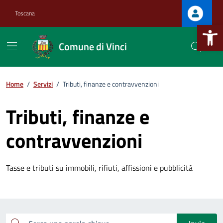
Vai ai contenuti
Vai al footer
Toscana
Apri la b
Comune di Vinci
Home
/
Servizi
/
Tributi, finanze e contravvenzioni
Tributi, finanze e
contravvenzioni
Tasse e tributi su immobili, rifiuti, affissioni e pubblicità
Esplora tutti i servizi
Cerca una parola chiave