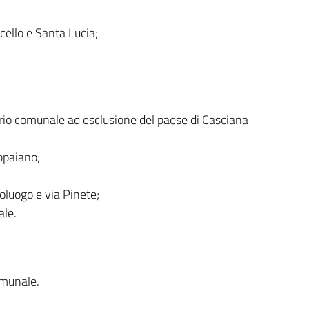
ello e Santa Lucia;
orio comunale ad esclusione del paese di Casciana
ppaiano;
;
luogo e via Pinete;
ale.
omunale.