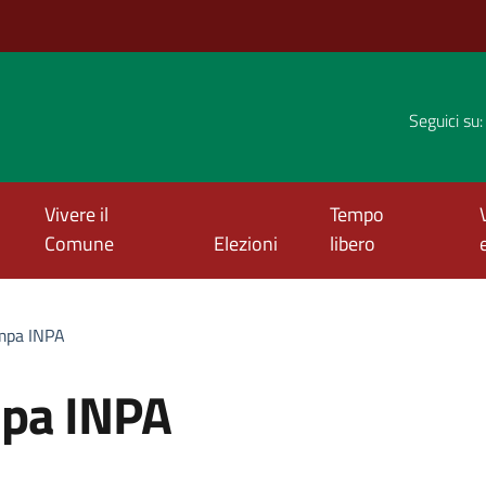
Seguici su:
Vivere il
Tempo
Comune
Elezioni
libero
mpa INPA
:
pa INPA