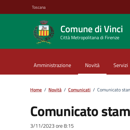
Vai ai contenuti
Vai al footer
Toscana
Comune di Vinci
Città Metropolitana di Firenze
Amministrazione
Novità
Servizi
Home
/
Novità
/
Comunicati
/
Comunicato sta
Comunicato stam
3/11/2023 ore 8:15