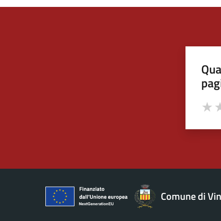
Qua
pag
Valut
Va
Comune di Vin