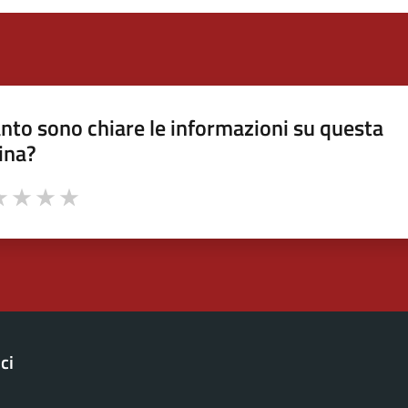
nto sono chiare le informazioni su questa
ina?
a 1 stelle su 5
luta 2 stelle su 5
Valuta 3 stelle su 5
Valuta 4 stelle su 5
Valuta 5 stelle su 5
ci