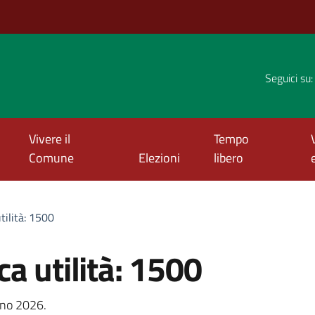
Seguici su:
Vivere il
Tempo
Comune
Elezioni
libero
tilità: 1500
:
a utilità: 1500
ugno 2026.