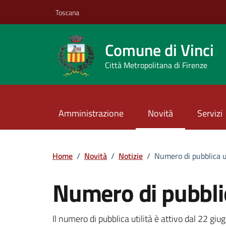
Vai ai contenuti
Vai al footer
Toscana
Comune di Vinci
Città Metropolitana di Firenze
Amministrazione
Novità
Servizi
Home
/
Novità
/
Notizie
/
Numero di pubblica u
Numero di pubblic
Il numero di pubblica utilità è attivo dal 22 gi