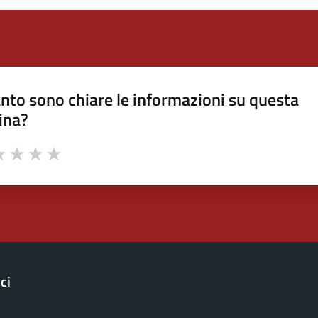
nto sono chiare le informazioni su questa
ina?
a 1 stelle su 5
luta 2 stelle su 5
Valuta 3 stelle su 5
Valuta 4 stelle su 5
Valuta 5 stelle su 5
ci