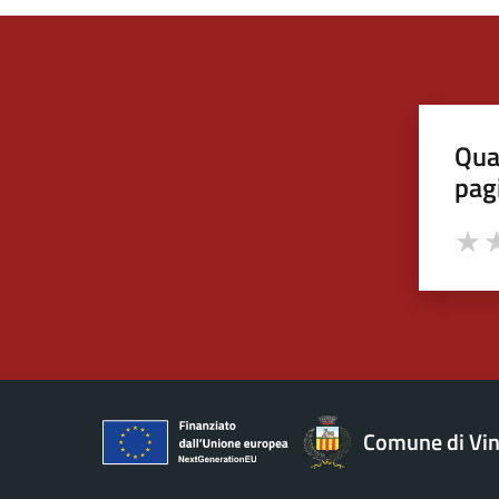
Qua
pag
Valut
Va
Comune di Vin