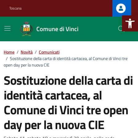
Vai ai contenuti
Vai al footer
Toscana
Apri la b
Comune di Vinci
Home
/
Novità
/
Comunicati
/
Sostituzione della carta di identità cartacea, al Comune di Vinci tre
open day per la nuova CIE
Sostituzione della carta di
identità cartacea, al
Comune di Vinci tre open
:
day per la nuova CIE