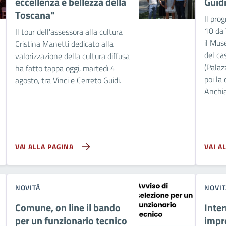
eccellenza e bellezza della
Guid
Toscana"
Il pro
10 da 
Il tour dell'assessora alla cultura
il Mus
Cristina Manetti dedicato alla
del ca
valorizzazione della cultura diffusa
(Palazz
ha fatto tappa oggi, martedì 4
poi la
agosto, tra Vinci e Cerreto Guidi.
Anchi
VAI ALLA PAGINA
VAI A
NOVITÀ
NOVIT
Comune, on line il bando
Inter
per un funzionario tecnico
impre