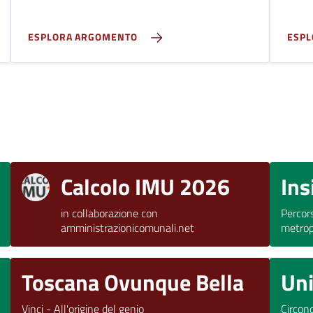
ESPLORA ARGOMENTO
ESP
Calcolo IMU 2026
Ins
in collaborazione con
Percor
amministrazionicomunali.net
metrop
Toscana Ovunque Bella
Uni
Vinci - All'origine del genio
Circon