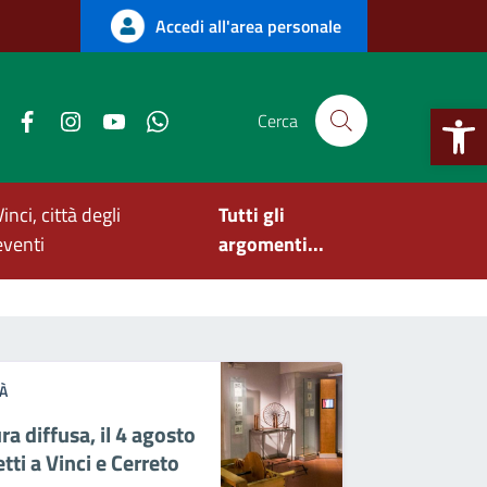
Accedi all'area personale
Apri la b
Facebook
Instagram
YouTube
WhatsApp
Cerca
Vinci, città degli
Tutti gli
eventi
argomenti...
À
ra diffusa, il 4 agosto
ti a Vinci e Cerreto