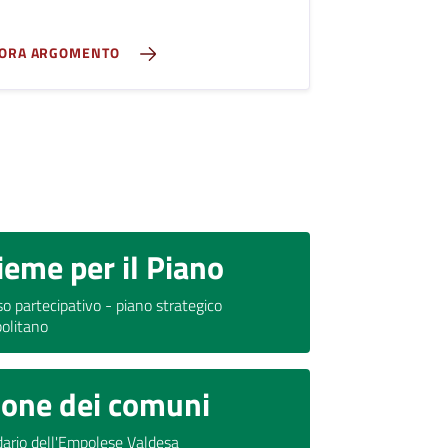
LORA ARGOMENTO
ieme per il Piano
so partecipativo - piano strategico
olitano
one dei comuni
dario dell'Empolese Valdesa