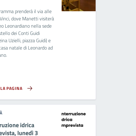
i
gramma prenderà il via alle
Vinci, dove Manetti visiterà
eo Leonardiano nella sede
stello dei Conti Guidi
ina Uzielli, piazza Guidi) e
 casa natale di Leonardo ad
ano.
LLA PAGINA
À
ruzione idrica
vista, lunedì 3