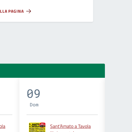
ALLA PAGINA
09
10
Dom
Lun
ola
Sant’Amato a Tavola