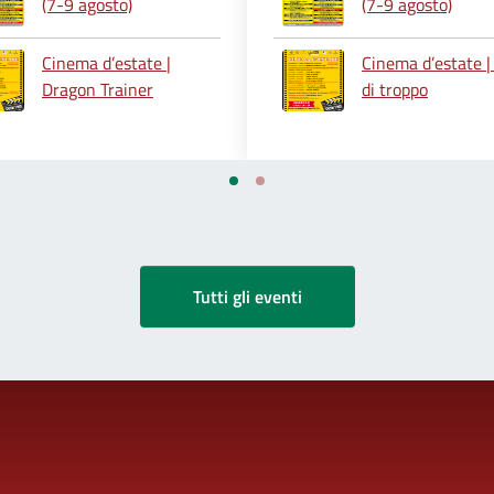
(7-9 agosto)
(7-9 agosto)
Cinema d’estate |
Cinema d’estate |
Dragon Trainer
di troppo
Tutti gli eventi