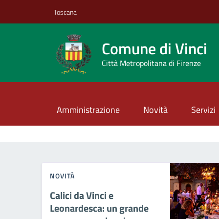
Vai ai contenuti
Vai al footer
Toscana
Comune di Vinci
Città Metropolitana di Firenze
Amministrazione
Novità
Servizi
Comune di Vinci
Contenuti in evidenza
NOVITÀ
Calici da Vinci e
Leonardesca: un grande