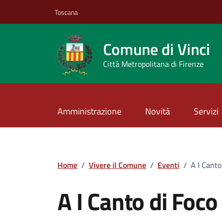
Vai ai contenuti
Vai al footer
Toscana
Comune di Vinci
Città Metropolitana di Firenze
Amministrazione
Novità
Servizi
Home
/
Vivere il Comune
/
Eventi
/
A I Cant
A I Canto di Foc