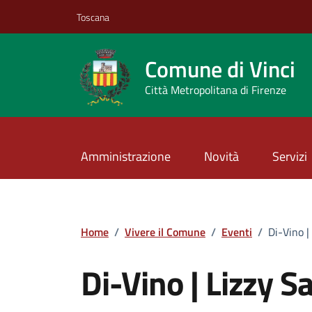
Vai ai contenuti
Vai al footer
Toscana
Comune di Vinci
Città Metropolitana di Firenze
Amministrazione
Novità
Servizi
Home
/
Vivere il Comune
/
Eventi
/
Di-Vino |
Di-Vino | Lizzy S