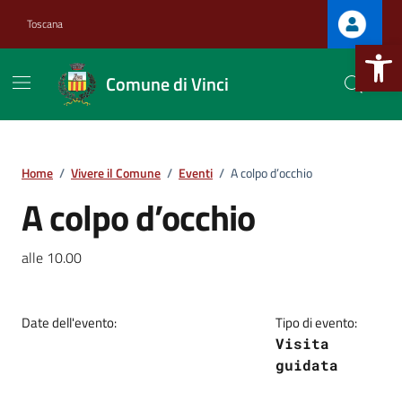
Vai ai contenuti
Vai al footer
Toscana
Apri la b
Comune di Vinci
Home
/
Vivere il Comune
/
Eventi
/
A colpo d’occhio
.
A colpo d’occhio
.
alle 10.00
Date dell'evento:
Tipo di evento:
Visita
guidata